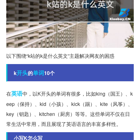
以下围绕“k站的k是什么英文”主题解决网友的困惑
开头
单词
k
的
10个
英语
在
中，以K开头的单词有很多，比如king（国王）、k
eep（保持）、kid（小孩）、kick（踢）、kite（风筝）、
key（钥匙）、kitchen（厨房）等等。这些单词不仅在日
常生活中常用，而且展现了英语语言的丰富多样性。
小写K怎么写