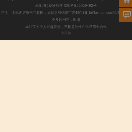
站地图
|
疑难解答
陕ICP备05039492号
声明：本站内容来自互联网，如信息有错误可发邮件到f_fb#foxmail.com说明，我们
会及时纠正，谢谢
本站仅为个人兴趣爱好，不接盈利性广告及商业合作
小男孩