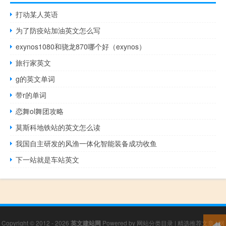
打动某人英语
为了防疫站加油英文怎么写
exynos1080和骁龙870哪个好（exynos）
旅行家英文
g的英文单词
带r的单词
恋舞ol舞团攻略
莫斯科地铁站的英文怎么读
我国自主研发的风渔一体化智能装备成功收鱼
下一站就是车站英文
Copyright © 2012 - 2026
英文建站网
Powered by
网站分类目录
|
精选推荐文章
|
网