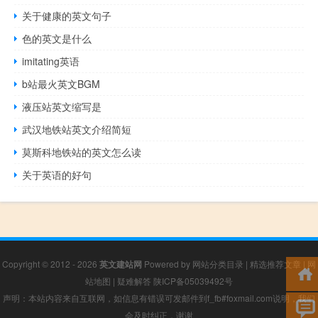
关于健康的英文句子
色的英文是什么
imitating英语
b站最火英文BGM
液压站英文缩写是
武汉地铁站英文介绍简短
莫斯科地铁站的英文怎么读
关于英语的好句
Copyright © 2012 - 2026
英文建站网
Powered by
网站分类目录
|
精选推荐文章
|
网
站地图
|
疑难解答
陕ICP备05039492号
声明：本站内容来自互联网，如信息有错误可发邮件到f_fb#foxmail.com说明，我们
会及时纠正，谢谢