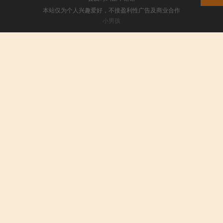
本站仅为个人兴趣爱好，不接盈利性广告及商业合作
小男孩