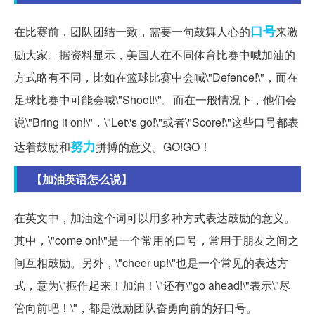
口号
在比赛前，团队团结一致，需要一句鼓舞人心的
来激
励大家。据资料显示，美国人在不同体育比赛中喊加油的
方式略有不同，比如在篮球比赛中会喊\"Defence!\"，而在
足球比赛中可能会喊\"Shoot!\"。而在一般情况下，他们会
说\"Bring it on!\"，\"Let\'s go!\"或者\"Score!\"这些口号都表
努力
达着鼓励和
拼搏的意义。GO!GO！
【加油英语怎么说】
在英文中，加油这个词可以用多种方式表达鼓励的意义。
其中，\"come on!\"是一个常用的口号，常用于朋友之间之
间互相鼓励。另外，\"cheer up!\"也是一个常见的表达方
式，意为\"振作起来！加油！\"还有\"go ahead!\"表示\"尽
管向前吧！\"，都是激励团队奋勇向前的好口号。