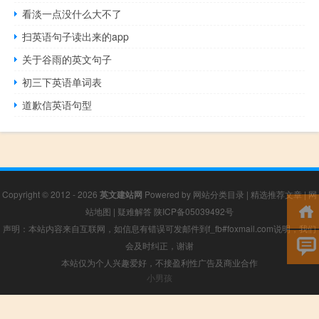
看淡一点没什么大不了
扫英语句子读出来的app
关于谷雨的英文句子
初三下英语单词表
道歉信英语句型
Copyright © 2012 - 2026
英文建站网
Powered by
网站分类目录
|
精选推荐文章
|
网
站地图
|
疑难解答
陕ICP备05039492号
声明：本站内容来自互联网，如信息有错误可发邮件到f_fb#foxmail.com说明，我们
会及时纠正，谢谢
本站仅为个人兴趣爱好，不接盈利性广告及商业合作
小男孩