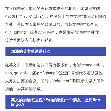
在不同国家，加油的表达方式也不尽相同。比如日文的
\"頑張れ\"（がんばれ），在发音上与中文的\"加油\"有相似
之处，是日本人常用的鼓励口号。而韩文中的\"화이팅
\"（Fighting）或者\"파이팅\"，也是表示加油的常用词汇，
传达着团队齐心协力的精神。
加油的英文单词是什么
在英文中，表示加油的口号有很多种，比如\"come on!\"，
\"go, go, go!\"，还有\"fighting!\"这些口号都代表着鼓励他
人努力拼搏的含义。同时，\"cheer on\"则表示向某人高呼
加油，为其加油助威。
英文的加油怎么说?单纯的鼓励一个朋友，是用figh
ting么?