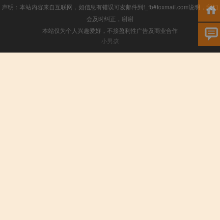
声明：本站内容来自互联网，如信息有错误可发邮件到f_fb#foxmail.com说明，我们
会及时纠正，谢谢
本站仅为个人兴趣爱好，不接盈利性广告及商业合作
小男孩