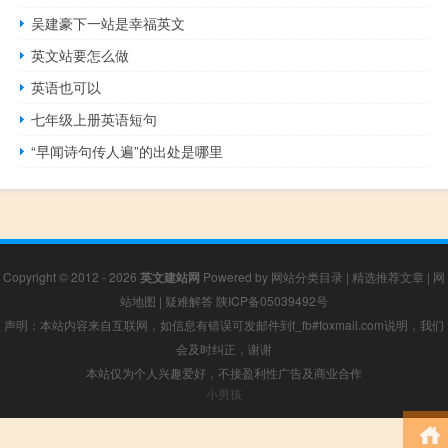
吴建豪下一站是幸福英文
英文站要怎么做
英语也可以
七年级上册英语短句
“早闻诗句传人遍”的出处是哪里
Copyright © 2012 - 2026
英文建站网
Powered by
网站分类目录
|
精选推荐文章
|
网
站地图
|
疑难解答
陕ICP备05039492号
声明：本站内容来自互联网，如信息有错误可发邮件到f_fb#foxmail.com说明，我们
会及时纠正，谢谢
本站仅为个人兴趣爱好，不接盈利性广告及商业合作
小男孩