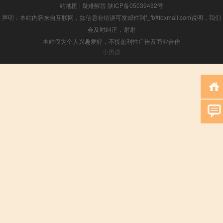
站地图
|
疑难解答
陕ICP备05039492号
声明：本站内容来自互联网，如信息有错误可发邮件到f_fb#foxmail.com说明，我们
会及时纠正，谢谢
本站仅为个人兴趣爱好，不接盈利性广告及商业合作
小男孩