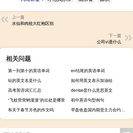
上一篇
水仙和肉桂大红袍区别
下一篇
公司vi是什么
相关问题
第一到第十的英语单词
en结尾的英语单词
站的英文名是什么
如何用英文表示加油站
高考英语词汇汇总
denise是什么意思英文
“飞蚊营营蚋漫漫”的出处是哪里
初中英语句型例句
有关于春节月色的作文吗
早盘收盘国内期货主力合约大面积飘绿焦煤、玻璃、焦炭跌近6%尿素、烧碱跌近5%红枣跌超4%纯碱、燃油、液化石油气（LPG）跌超3%棉花、豆二跌近3%涨幅方面集运指数（欧线）涨超3%碳酸锂涨超2%