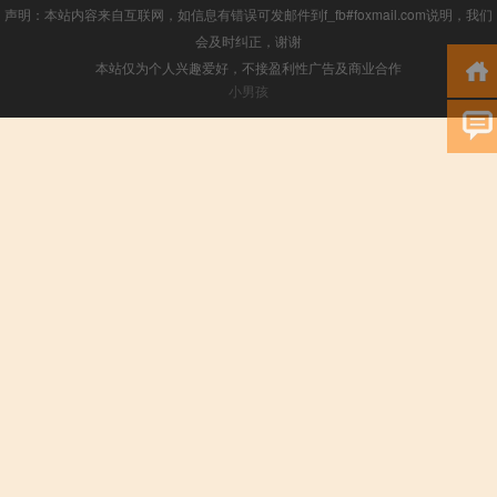
声明：本站内容来自互联网，如信息有错误可发邮件到f_fb#foxmail.com说明，我们
会及时纠正，谢谢
本站仅为个人兴趣爱好，不接盈利性广告及商业合作
小男孩