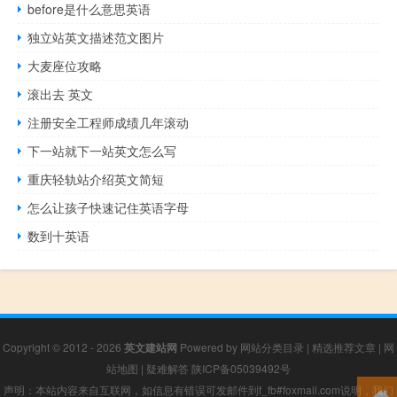
before是什么意思英语
独立站英文描述范文图片
大麦座位攻略
滚出去 英文
注册安全工程师成绩几年滚动
下一站就下一站英文怎么写
重庆轻轨站介绍英文简短
怎么让孩子快速记住英语字母
数到十英语
Copyright © 2012 - 2026
英文建站网
Powered by
网站分类目录
|
精选推荐文章
|
网
站地图
|
疑难解答
陕ICP备05039492号
声明：本站内容来自互联网，如信息有错误可发邮件到f_fb#foxmail.com说明，我们