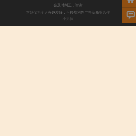
会及时纠正，谢谢
本站仅为个人兴趣爱好，不接盈利性广告及商业合作
小男孩