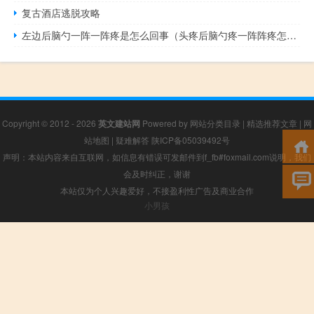
复古酒店逃脱攻略
左边后脑勺一阵一阵疼是怎么回事（头疼后脑勺疼一阵阵疼怎么办）
Copyright © 2012 - 2026
英文建站网
Powered by
网站分类目录
|
精选推荐文章
|
网
站地图
|
疑难解答
陕ICP备05039492号
声明：本站内容来自互联网，如信息有错误可发邮件到f_fb#foxmail.com说明，我们
会及时纠正，谢谢
本站仅为个人兴趣爱好，不接盈利性广告及商业合作
小男孩