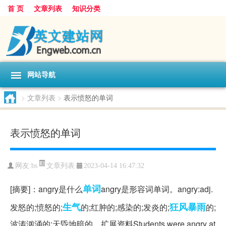
首 页
文章列表
知识分类
网站导航
>
文章列表
>
表示愤怒的单词
表示愤怒的单词
文章列表
网友:
bs
2023-04-14 16:47:32
单词
[摘要]：angry是什么
angry是形容词单词。angry:adj.
生气
狂风暴雨
发怒的;愤怒的;
的;红肿的;感染的;发炎的;
的;
波涛汹涌的;天昏地暗的。扩展资料Students were angry at