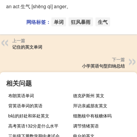
an act 生气 [shēng qì] anger。
网络标签：
单词
狂风暴雨
生气
上一篇
记住的英文单词
下一篇
小学英语句型归纳总结
相关问题
布朗英语单词
德克萨斯州 英文
背英语单词的英语
拜访亲戚朋友英文
b站的好处和坏处英文
细胞核中有核糖体吗
高考英语132分是什么水平
调节情绪英语
三年级下册数学期中考试会考哪些 人教版三年级数学上册期中试卷
电台的英文