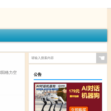
☚
 绵阳格力空
公告