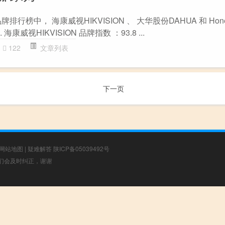
排行榜中， 海康威视HIKVISION 、 大华股份DAHUA 和 Hone
康威视HIKVISION 品牌指数 ：93.8 ...
122
文章列表
下一页
网站地图
|
疑难解答
陕ICP备05039492号
，我们会及时纠正，谢谢