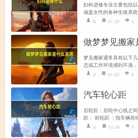
妇科进修专业主要包括以下
涵盖女性的各种生殖系统
fk
01-25
0
做梦梦见搬家
梦见搬家通常具有以下几
态或工作环境感到不满，
zl
01-25
0
汽车轮心距
后轮距：后轮中心线之间
距： 前轮距 ：指车辆前端
rc
01-25
0