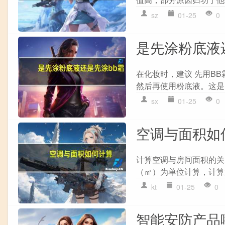
sz
01-25
0
是先涂粉底液
在化妆时，建议 先用B
然后再使用粉底液。这是因
sx
01-25
0
空调与面积如
计算空调与房间面积的关系
（㎡）为单位计算，计算方法
kt
01-25
0
智能安防产品