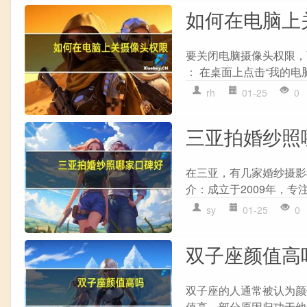
如何在电脑上
要关闭电脑摄像头权限，
： 在桌面上点击“我的电脑”
rh
01-25
0
三亚拍婚纱照
在三亚，有几家婚纱摄影
介：成立于2009年，专
sy
01-25
0
双子座颜值高
双子座的人通常被认为颜
值高，部分原因归功于他们家