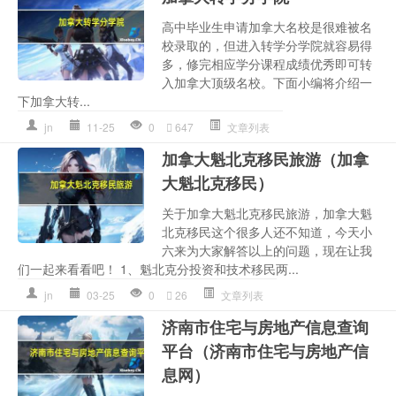
高中毕业生申请加拿大名校是很难被名
校录取的，但进入转学分学院就容易得
多，修完相应学分课程成绩优秀即可转
入加拿大顶级名校。下面小编将介绍一
下加拿大转...
jn
11-25
0
647
文章列表
加拿大魁北克移民旅游（加拿
大魁北克移民）
关于加拿大魁北克移民旅游，加拿大魁
北克移民这个很多人还不知道，今天小
六来为大家解答以上的问题，现在让我
们一起来看看吧！ 1、魁北克分投资和技术移民两...
jn
03-25
0
26
文章列表
济南市住宅与房地产信息查询
平台（济南市住宅与房地产信
息网）