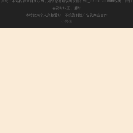
声明：本站内容来自互联网，如信息有错误可发邮件到f_fb#foxmail.com说明，我们
会及时纠正，谢谢
本站仅为个人兴趣爱好，不接盈利性广告及商业合作
小男孩