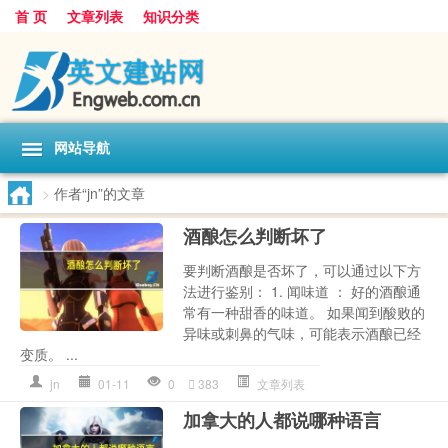
首 页
文章列表
知识分类
网站导航
>
作者“jn”的文章
酒酿怎么判断坏了
要判断酒酿是否坏了，可以通过以下方
法进行鉴别： 1. 闻味道 ： 好的酒酿通
常有一种甜香的味道。 如果闻到酸败的
异味或刺鼻的气味，可能表示酒酿已经
变质。 ...
jn
01-11
0
383
文章列表
加拿大的人都说哪种语言