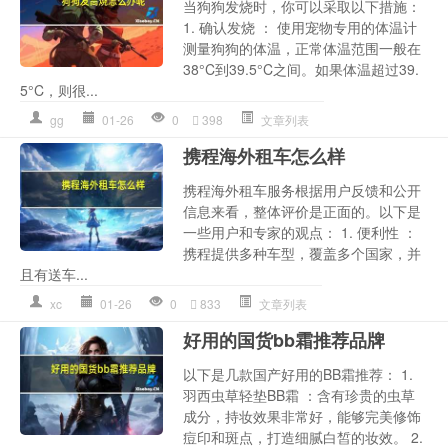
当狗狗发烧时，你可以采取以下措施：
1. 确认发烧 ： 使用宠物专用的体温计
测量狗狗的体温，正常体温范围一般在
38°C到39.5°C之间。如果体温超过39.
5°C，则很...
gg
01-26
0
398
文章列表
携程海外租车怎么样
携程海外租车服务根据用户反馈和公开
信息来看，整体评价是正面的。以下是
一些用户和专家的观点： 1. 便利性 ：
携程提供多种车型，覆盖多个国家，并
且有送车...
xc
01-26
0
833
文章列表
好用的国货bb霜推荐品牌
以下是几款国产好用的BB霜推荐： 1.
羽西虫草轻垫BB霜 ：含有珍贵的虫草
成分，持妆效果非常好，能够完美修饰
痘印和斑点，打造细腻白皙的妆效。 2.