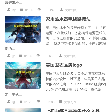
薇诺娜极...
hy
01-26
0
245
文章列表
家用热水器电线路接法
家用电热水器的接线步骤如下： 1. 关闭
电源 ：在接线前，务必确保电源已经关
闭，以保证操作的安全性。 2. 拆卸电源
线 ：找到电热水器侧面的盖子内部或底
部的...
jy
01-26
0
669
文章列表
美国卫衣品牌logo
美国卫衣品牌众多，每个品牌都有其独
特的logo设计，以下是一些美国卫衣品
牌的logo信息： 1. Odd Future 经典log
o：粉红色甜甜圈 设计特点：撞色设
定、美式...
lg
01-25
0
238
文章列表
上初中都是要准备什么文具