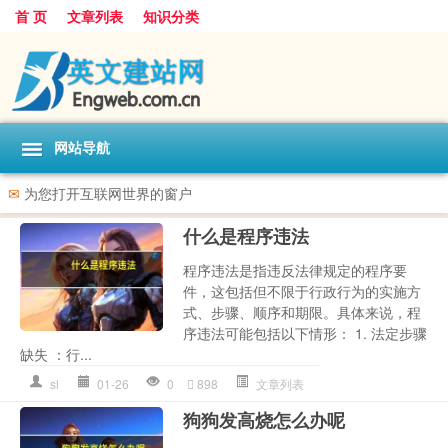
首 页
文章列表
知识分类
网站导航
✉
为您打开互联网世界的窗户
什么是程序违法
程序违法是指违反法律规定的程序要
件，这包括但不限于行政行为的实施方
式、步骤、顺序和期限。具体来说，程
序违法可能包括以下情形： 1. 法定步骤
缺失 ：行...
sl
01-26
0
898
文章列表
狗狗发高烧怎么办呢