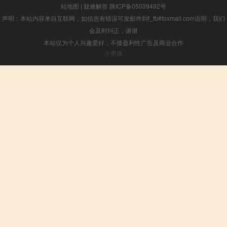
站地图
|
疑难解答
陕ICP备05039492号
声明：本站内容来自互联网，如信息有错误可发邮件到f_fb#foxmail.com说明，我们
会及时纠正，谢谢
本站仅为个人兴趣爱好，不接盈利性广告及商业合作
小男孩