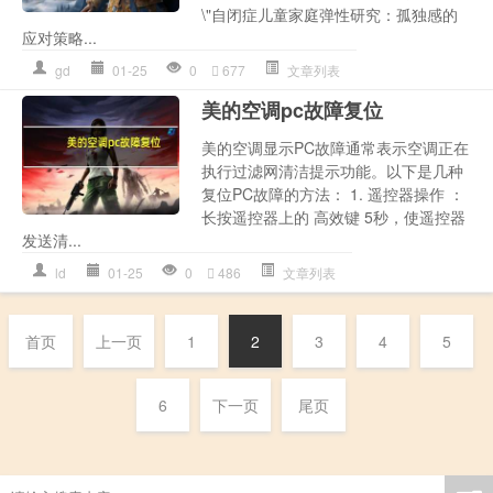
\"自闭症儿童家庭弹性研究：孤独感的
应对策略...
gd
01-25
0
677
文章列表
美的空调pc故障复位
美的空调显示PC故障通常表示空调正在
执行过滤网清洁提示功能。以下是几种
复位PC故障的方法： 1. 遥控器操作 ：
长按遥控器上的 高效键 5秒，使遥控器
发送清...
ld
01-25
0
486
文章列表
首页
上一页
1
2
3
4
5
6
下一页
尾页