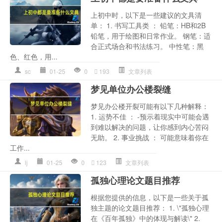
上初中时，以下是一些建议的文具清
单： 1. 书写工具类 ： 铅笔：HB和2B
铅笔，用于绘图和日常作业。 钢笔：适
合正式场合和书法练习。 中性笔：黑
色、红色，用...
sc
01-25
0
193
文章列表
梦见单位办公楼裂缝
梦见办公楼开裂可能有以下几种解释：
1. 运势不佳 ： -预示着现实中可能会遇
到难以解决的问题，让你感到内心苦闷
无助。 2. 事业挑战 ： 可能意味着你在
工作...
lj
01-25
0
123
文章列表
孤独心理论文题目推荐
根据您提供的信息，以下是一些关于孤
独主题的论文题目推荐： 1. \"孤独心理
在《百年孤独》中的体现与解读\" 2.