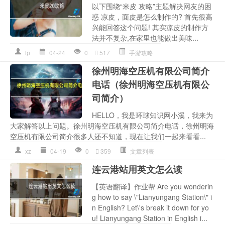
以下围绕“米皮 攻略”主题解决网友的困
惑 凉皮，面皮是怎么制作的? 首先很高
兴能回答这个问题! 其实凉皮的制作方
法并不复杂,在家里也能做出美味...
lp
04-24
0
517
手游攻略
徐州明海空压机有限公司简介
电话（徐州明海空压机有限公
司简介）
HELLO，我是环球知识网小溪，我来为
大家解答以上问题。徐州明海空压机有限公司简介电话，徐州明海
空压机有限公司简介很多人还不知道，现在让我们一起来看看...
xz
04-19
0
359
文章列表
连云港站用英文怎么读
【英语翻译】作业帮 Are you wonderin
g how to say \"Lianyungang Station\" i
n English? Let\'s break it down for yo
u! Lianyungang Station in English i...