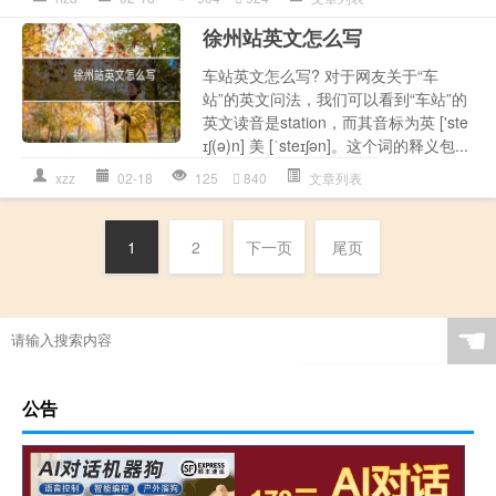
徐州站英文怎么写
车站英文怎么写? 对于网友关于“车
站”的英文问法，我们可以看到“车站”的
英文读音是station，而其音标为英 ['ste
ɪʃ(ə)n] 美 [ˈsteɪʃən]。这个词的释义包...
xzz
02-18
125
840
文章列表
1
2
下一页
尾页
☚
公告