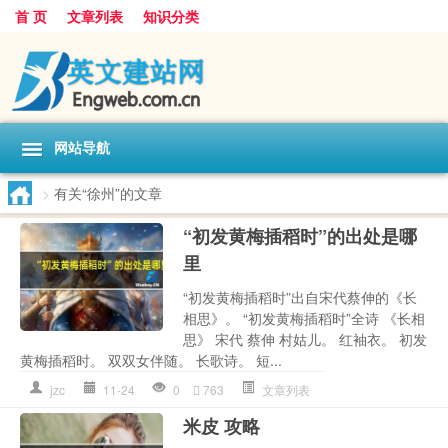
首 页
文章列表
知识分类
网站导航
>
有关“徐州”的文章
“初发黄梅插稻时”的出处是哪
里
“初发黄梅插稻时”出自宋代蔡伸的《长
相思》。 “初发黄梅插稻时”全诗 《长相
思》 宋代 蔡伸 村姑儿。 红袖衣。 初发
黄梅插稻时。 双双女伴随。 长歌诗。 短...
jzc
11-24
0
763
文章列表
米皮 攻略