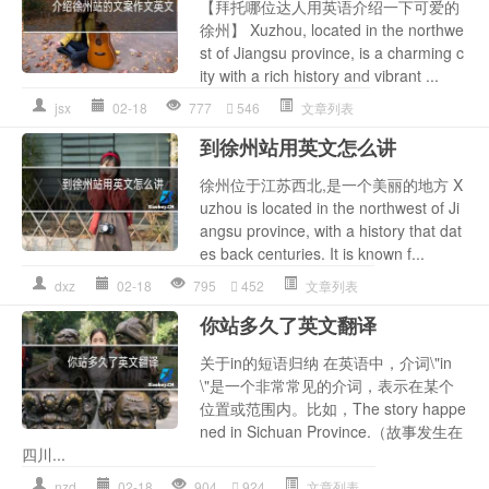
【拜托哪位达人用英语介绍一下可爱的
徐州】 Xuzhou, located in the northwe
st of Jiangsu province, is a charming c
ity with a rich history and vibrant ...
jsx
02-18
777
546
文章列表
到徐州站用英文怎么讲
徐州位于江苏西北,是一个美丽的地方 X
uzhou is located in the northwest of Ji
angsu province, with a history that dat
es back centuries. It is known f...
dxz
02-18
795
452
文章列表
你站多久了英文翻译
关于in的短语归纳 在英语中，介词\"in
\"是一个非常常见的介词，表示在某个
位置或范围内。比如，The story happe
ned in Sichuan Province.（故事发生在
四川...
nzd
02-18
904
924
文章列表