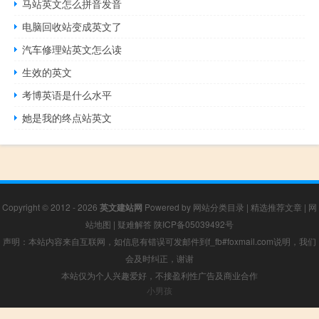
马站英文怎么拼音发音
电脑回收站变成英文了
汽车修理站英文怎么读
生效的英文
考博英语是什么水平
她是我的终点站英文
Copyright © 2012 - 2026
英文建站网
Powered by
网站分类目录
|
精选推荐文章
|
网
站地图
|
疑难解答
陕ICP备05039492号
声明：本站内容来自互联网，如信息有错误可发邮件到f_fb#foxmail.com说明，我们
会及时纠正，谢谢
本站仅为个人兴趣爱好，不接盈利性广告及商业合作
小男孩