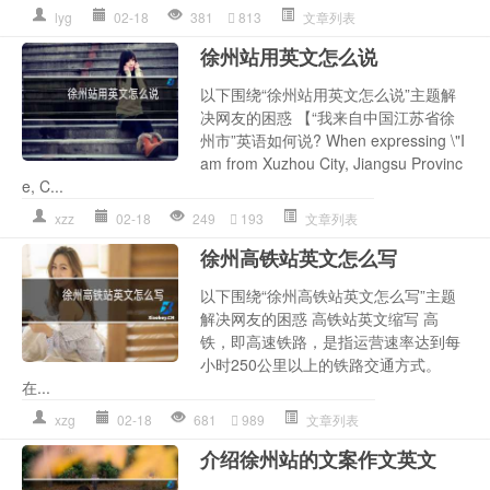
lyg
02-18
381
813
文章列表
徐州站用英文怎么说
以下围绕“徐州站用英文怎么说”主题解
决网友的困惑 【“我来自中国江苏省徐
州市”英语如何说? When expressing \"I
am from Xuzhou City, Jiangsu Provinc
e, C...
xzz
02-18
249
193
文章列表
徐州高铁站英文怎么写
以下围绕“徐州高铁站英文怎么写”主题
解决网友的困惑 高铁站英文缩写 高
铁，即高速铁路，是指运营速率达到每
小时250公里以上的铁路交通方式。
在...
xzg
02-18
681
989
文章列表
介绍徐州站的文案作文英文