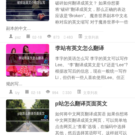
破碎如何翻译成英文？ 如果你想要
将“破碎”翻译成英文，那么正确的表达
应该是“Broken”。 魔兽世界副本中文名
称对应的英文缩写 对于魔兽世界中一些
副本的中文...
psz
02-18
873
483
文章列表
李站有英文怎么翻译
李字的英语怎么写 李字的英文可以写作
Lee。 “李”翻译成英文是“Li”还是“Lee”?
根据改写后的信息，现在一般统一写作
Li，但仍有一些人喜欢使用Lee。但正
规的写...
lzy
02-18
994
330
文章列表
p站怎么翻译页面英文
如何将中文网页翻译成英语 如果你想将
中文网页翻译成英文网页，可以简单地
点击网页上“查看”选项，在编码中选择
其他，然后选择英语即可。这样就可以