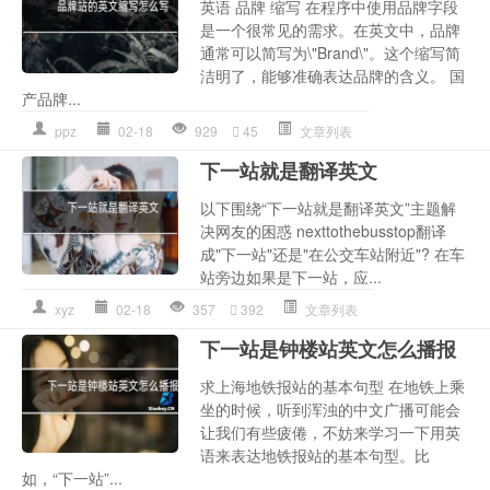
英语 品牌 缩写 在程序中使用品牌字段
是一个很常见的需求。在英文中，品牌
通常可以简写为\"Brand\"。这个缩写简
洁明了，能够准确表达品牌的含义。 国
产品牌...
ppz
02-18
929
45
文章列表
下一站就是翻译英文
以下围绕“下一站就是翻译英文”主题解
决网友的困惑 nexttothebusstop翻译
成"下一站"还是"在公交车站附近"? 在车
站旁边如果是下一站，应...
xyz
02-18
357
392
文章列表
下一站是钟楼站英文怎么播报
求上海地铁报站的基本句型 在地铁上乘
坐的时候，听到浑浊的中文广播可能会
让我们有些疲倦，不妨来学习一下用英
语来表达地铁报站的基本句型。比
如，“下一站”...