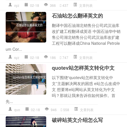
xyz
02-18
366
437
文章列表
石油站怎么翻译英文的
翻译中国石油湖北销售分公司武汉油库
改扩建工程翻译成英语 中国石油华中销
售公司湖北销售分公司武汉油库改扩建
工程可以翻译成China National Petrole
um Cor...
syz
02-18
186
747
文章列表
quotev站怎样英文转化中文
以下围绕“quotev站怎样英文转化中
文”主题解决网友的困惑 e站怎么改成中
文 想要将e站网站从英文转化为中文
吗？那就让我来告诉你如何操作。首
先...
quo
02-18
946
558
文章列表
破碎站英文介绍怎么写