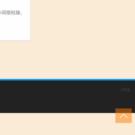
词很枯燥,
小男孩