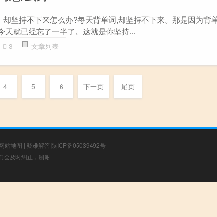
词，却坚持不下来怎么办?每天背单词,却坚持不下来。那是因为背单
,今天就已经忘了一半了。这就是你坚持...
3
文章列表
4
5
6
下一页
尾页
网站地图
|
疑难解答
陕ICP备05039492号
，我们会及时纠正，谢谢