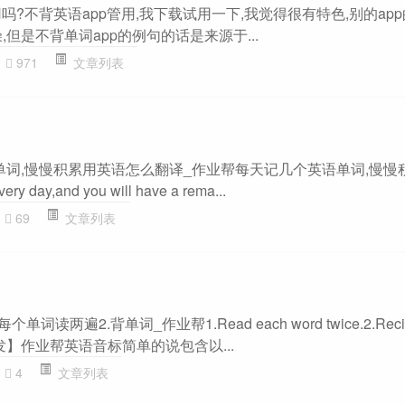
用吗?不背英语app管用,我下载试用一下,我觉得很有特色,别的ap
,但是不背单词app的例句的话是来源于...
971
文章列表
单词,慢慢积累用英语怎么翻译_作业帮每天记几个英语单词,慢慢积累
very day,and you will have a rema...
69
文章列表
词读两遍2.背单词_作业帮1.Read each word twice.2.Recite 
】作业帮英语音标简单的说包含以...
4
文章列表