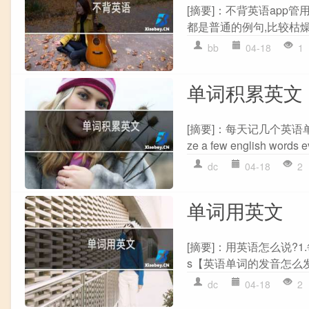
[摘要]：不背英语app管
都是普通的例句,比较枯燥
bb
04-18
1
单词积累英文
[摘要]：每天记几个英语
ze a few english words e
dc
04-18
2
单词用英文
[摘要]：用英语怎么说?1.每个单
s【英语单词的发音怎么发
dc
04-18
2