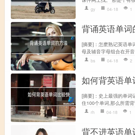
gy
04-18
1
背诵英语单词
[摘要]：怎麽熟记英语
母及辅音字母组合在开音节
bs
04-18
2
如何背英语单
[摘要]：史上最强的单
住100个单词,那么所需背
rh
04-18
1
背不进英语单