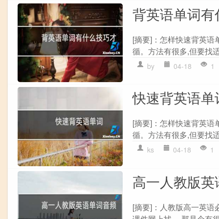
背英语单词有
[摘要]：怎样快速背英语
循。方法有很多,但要找适
by
04-18
1
快速背英语单
[摘要]：怎样快速背英语
循。方法有很多,但要找适
ks
04-18
1
高一人教版英
[摘要]：人教版高一英语
课件网上找。 那是个有很