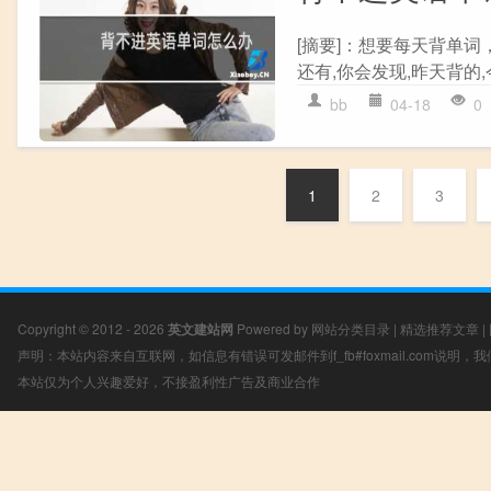
[摘要]：想要每天背单
还有,你会发现,昨天背的
bb
04-18
0
1
2
3
Copyright © 2012 - 2026
英文建站网
Powered by
网站分类目录
|
精选推荐文章
|
声明：本站内容来自互联网，如信息有错误可发邮件到f_fb#foxmail.com说明
本站仅为个人兴趣爱好，不接盈利性广告及商业合作