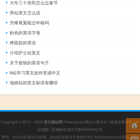
大年三十农民怎么过春节
旁站英文怎么说
升降尾翼能过年检吗
粉色的英语字母
烤面筋的英语
介绍护士站英文
关于烦恼的英语句子
b站学习英文如何变成中文
地铁站的英文标语有哪些
Copyright © 2012 - 2026
英文建站网
Powered by
网站分类目录
|
精选推荐文章
|
网
站地图
|
疑难解答
陕ICP备05039492号
声明：本站内容来自互联网，如信息有错误可发邮件到f_fb#foxmail.com说明，我们