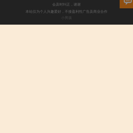
会及时纠正，谢谢
本站仅为个人兴趣爱好，不接盈利性广告及商业合作
小男孩