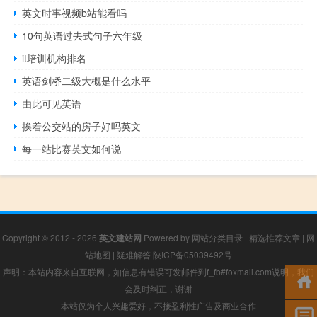
英文时事视频b站能看吗
10句英语过去式句子六年级
it培训机构排名
英语剑桥二级大概是什么水平
由此可见英语
挨着公交站的房子好吗英文
每一站比赛英文如何说
Copyright © 2012 - 2026
英文建站网
Powered by
网站分类目录
|
精选推荐文章
|
网
站地图
|
疑难解答
陕ICP备05039492号
声明：本站内容来自互联网，如信息有错误可发邮件到f_fb#foxmail.com说明，我们
会及时纠正，谢谢
本站仅为个人兴趣爱好，不接盈利性广告及商业合作